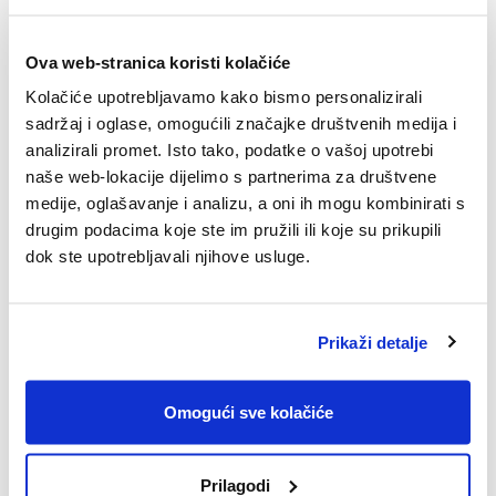
Ova web-stranica koristi kolačiće
Kolačiće upotrebljavamo kako bismo personalizirali
sadržaj i oglase, omogućili značajke društvenih medija i
analizirali promet. Isto tako, podatke o vašoj upotrebi
naše web-lokacije dijelimo s partnerima za društvene
medije, oglašavanje i analizu, a oni ih mogu kombinirati s
15.10.2025.
drugim podacima koje ste im pružili ili koje su prikupili
SPACE2TALK: Epizoda #14: [Intelekt,
dok ste upotrebljavali njihove usluge.
intuicija i instinkt]
Pogledajte epizodu #14 SPACE2TALK podcasta.
Prikaži detalje
Omogući sve kolačiće
Prilagodi