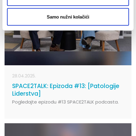
Samo nužni kolačići
28.04.2025.
SPACE2TALK: Epizoda #13: [Patologije
Liderstva]
Pogledajte epizodu #13 SPACE2TALK podcasta.