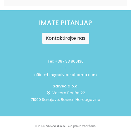
IMATE PITANJA?
Kontaktirajte nas
Tel: +387 33 860130
-
office-bih@salveo-pharma.com
Salveo d.o.o.
Valtera Perića 22
71000 Sarajevo, Bosna i Hercegovina
© 2026
Salveo d.o.o.
Sva prava zadržana.