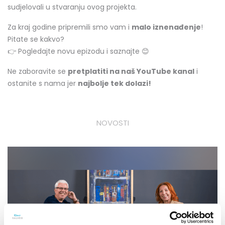
sudjelovali u stvaranju ovog projekta.
Z
a kraj godine pripremili smo vam i
malo iznenađenje
!
Pitate se kakvo?
👉
Pogledajte novu epizodu i saznajte
😊
Ne zaboravite se
pretplatiti na naš YouTube kanal
i
ostanite s nama jer
najbolje tek dolazi!
NOVOSTI