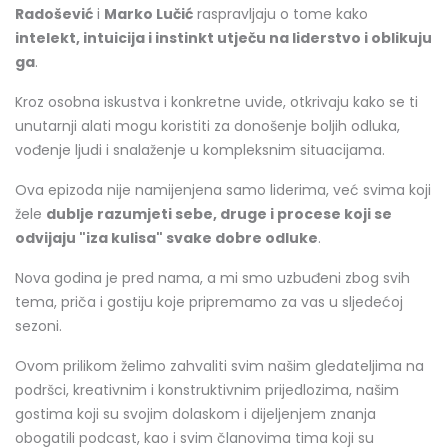
Radošević
i
Marko Lučić
raspravljaju o tome kako
intelekt, intuicija i instinkt utječu na liderstvo i oblikuju
ga
.
Kroz osobna iskustva i konkretne uvide, otkrivaju kako se ti
unutarnji alati mogu koristiti za donošenje boljih odluka,
vođenje ljudi i snalaženje u kompleksnim situacijama.
Ova epizoda nije namijenjena samo liderima, već svima koji
žele
dublje razumjeti sebe, druge i procese koji se
odvijaju "iza kulisa" svake dobre odluke
.
Nova godina je pred nama, a mi smo uzbuđeni zbog svih
tema, priča i gostiju koje pripremamo za vas u sljedećoj
sezoni.
Ovom prilikom želimo zahvaliti svim našim gledateljima na
podršci, kreativnim i konstruktivnim prijedlozima, našim
gostima koji su svojim dolaskom i dijeljenjem znanja
obogatili podcast, kao i svim članovima tima koji su