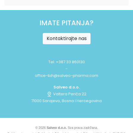
IMATE PITANJA?
Kontaktirajte nas
Tel: +387 33 860130
-
office-bih@salveo-pharma.com
Salveo d.o.o.
Valtera Perića 22
71000 Sarajevo, Bosna i Hercegovina
© 2026
Salveo d.o.o.
Sva prava zadržana.