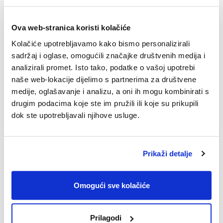
Ova web-stranica koristi kolačiće
Kolačiće upotrebljavamo kako bismo personalizirali
sadržaj i oglase, omogućili značajke društvenih medija i
analizirali promet. Isto tako, podatke o vašoj upotrebi
naše web-lokacije dijelimo s partnerima za društvene
medije, oglašavanje i analizu, a oni ih mogu kombinirati s
15.10.2025.
drugim podacima koje ste im pružili ili koje su prikupili
SPACE2TALK: Epizoda #14: [Intelekt,
dok ste upotrebljavali njihove usluge.
intuicija i instinkt]
Pogledajte epizodu #14 SPACE2TALK podcasta.
Prikaži detalje
Omogući sve kolačiće
Prilagodi