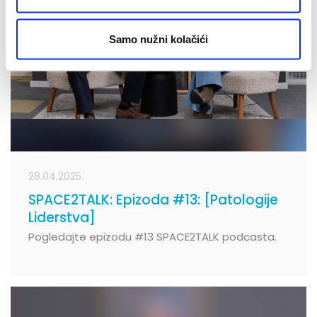
Samo nužni kolačići
28.04.2025.
SPACE2TALK: Epizoda #13: [Patologije
Liderstva]
Pogledajte epizodu #13 SPACE2TALK podcasta.