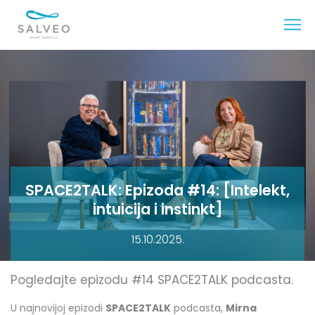
SPACE2TALK: Epizoda #14: [Intelekt,
intuicija i instinkt]
15.10.2025.
Pogledajte epizodu #14 SPACE2TALK podcasta.
U najnovijoj epizodi
SPACE2TALK
podcasta,
Mirna