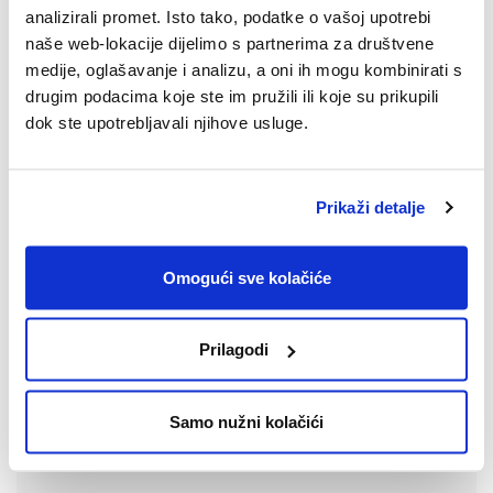
intuicija i instinkt]
analizirali promet. Isto tako, podatke o vašoj upotrebi
Pogledajte epizodu #14 SPACE2TALK podcasta.
naše web-lokacije dijelimo s partnerima za društvene
medije, oglašavanje i analizu, a oni ih mogu kombinirati s
drugim podacima koje ste im pružili ili koje su prikupili
dok ste upotrebljavali njihove usluge.
Prikaži detalje
Omogući sve kolačiće
Prilagodi
Samo nužni kolačići