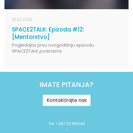
18.02.2025.
SPACE2TALK: Epizoda #12:
[Mentorstvo]
Pogledajte prvu ovogodišnju epizodu
SPACE2TALK podcasta.
IMATE PITANJA?
Kontaktirajte nas
Tel: +387 33 860130
-