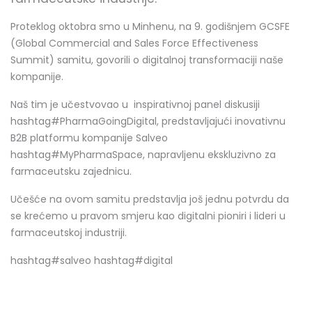
Proteklog oktobra smo u Minhenu, na 9. godišnjem GCSFE
(Global Commercial and Sales Force Effectiveness
Summit) samitu, govorili o digitalnoj transformaciji naše
kompanije.
Naš tim je učestvovao u inspirativnoj panel diskusiji
hashtag#PharmaGoingDigital, predstavljajući inovativnu
B2B platformu kompanije Salveo
hashtag#MyPharmaSpace, napravljenu ekskluzivno za
farmaceutsku zajednicu.
Učešće na ovom samitu predstavlja još jednu potvrdu da
se krećemo u pravom smjeru kao digitalni pioniri i lideri u
farmaceutskoj industriji.
hashtag#salveo hashtag#digital