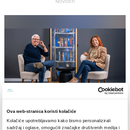
NOVOSTI
Ova web-stranica koristi kolačiće
15.10.2025.
Kolačiće upotrebljavamo kako bismo personalizirali
SPACE2TALK: Epizoda #14: [Intelekt,
sadržaj i oglase, omogućili značajke društvenih medija i