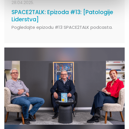
28.04.2025.
SPACE2TALK: Epizoda #13: [Patologije
Liderstva]
Pogledajte epizodu #13 SPACE2TALK podcasta.