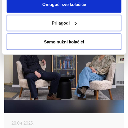
Pogledajte epizodu #14 SPACE2TALK podcasta.
Omogući sve kolačiće
Prilagodi
Samo nužni kolačići
28.04.2025.