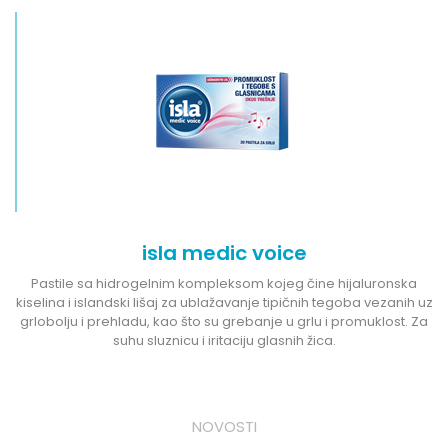
isla medic voice
Pastile sa hidrogelnim kompleksom kojeg čine hijaluronska
kiselina i islandski lišaj za ublažavanje tipičnih tegoba vezanih uz
grlobolju i prehladu, kao što su grebanje u grlu i promuklost. Za
suhu sluznicu i iritaciju glasnih žica.
NOVOSTI