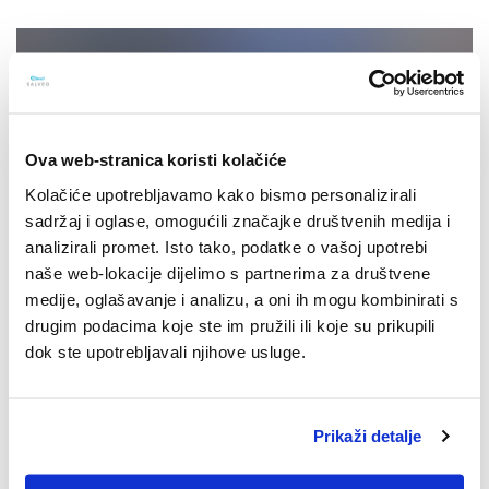
Ova web-stranica koristi kolačiće
Kolačiće upotrebljavamo kako bismo personalizirali
sadržaj i oglase, omogućili značajke društvenih medija i
analizirali promet. Isto tako, podatke o vašoj upotrebi
naše web-lokacije dijelimo s partnerima za društvene
medije, oglašavanje i analizu, a oni ih mogu kombinirati s
drugim podacima koje ste im pružili ili koje su prikupili
dok ste upotrebljavali njihove usluge.
15.10.2025.
Prikaži detalje
SPACE2TALK: Epizoda #14: [Intelekt,
intuicija i instinkt]