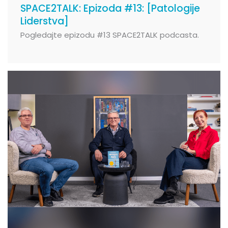
SPACE2TALK: Epizoda #13: [Patologije
Liderstva]
Pogledajte epizodu #13 SPACE2TALK podcasta.