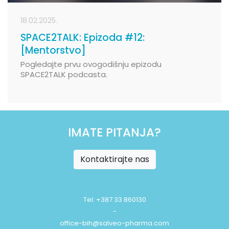
18.02.2025.
SPACE2TALK: Epizoda #12:
[Mentorstvo]
Pogledajte prvu ovogodišnju epizodu
SPACE2TALK podcasta.
IMATE PITANJA?
Kontaktirajte nas
Tel: +387 33 860130
-
office-bih@salveo-pharma.com