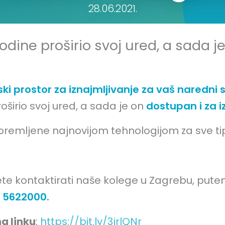
28.06.2021.
odine proširio svoj ured, a sada j
ski prostor za iznajmljivanje za vaš naredni 
oširio svoj ured, a sada je on
dostupan i za i
opremljene najnovijom tehnologijom za sve t
ožete kontaktirati naše kolege u Zagrebu, pu
1 5622000.
a linku
:
https://bit.ly/3jrlQNr