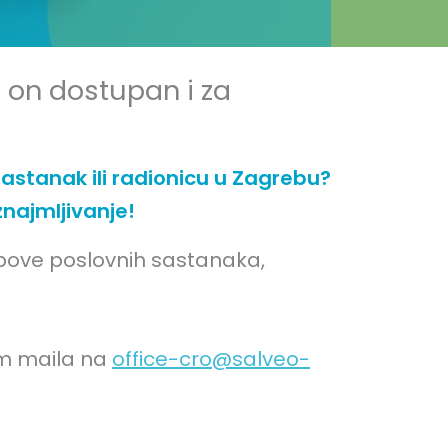
e on dostupan i za
sastanak ili radionicu u Zagrebu?
znajmljivanje!
ipove poslovnih sastanaka,
tem maila na
office-cro@salveo-