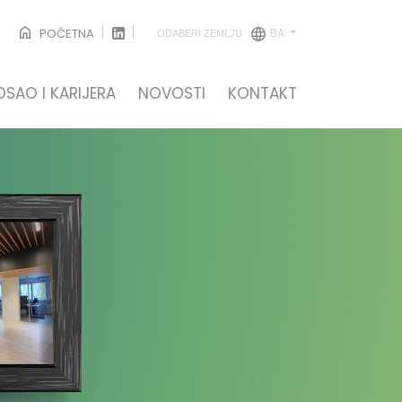
BA
POČETNA
ODABERI ZEMLJU
OSAO I KARIJERA
NOVOSTI
KONTAKT