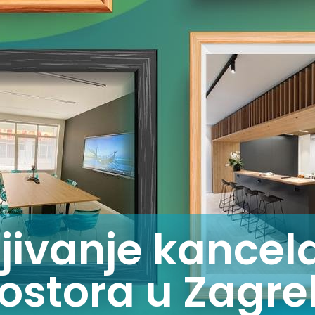
jivanje kancel
ostora u Zagr