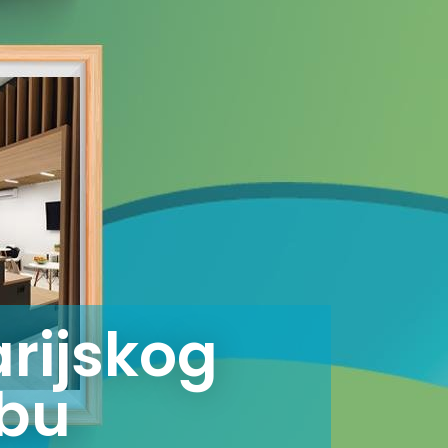
arijskog
ebu