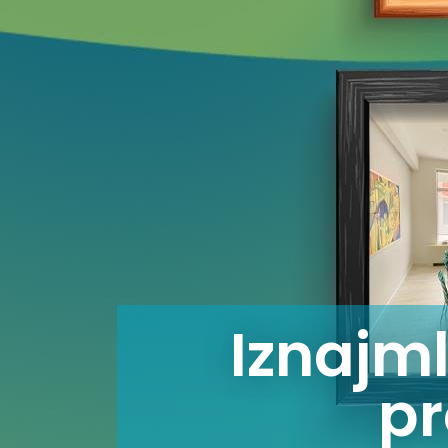
Iznajml
pr