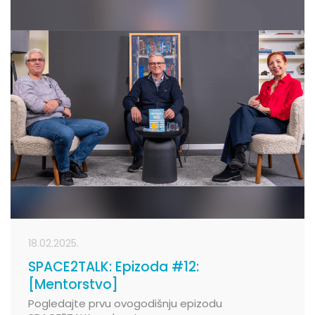
18.02.2025.
SPACE2TALK: Epizoda #12:
[Mentorstvo]
Pogledajte prvu ovogodišnju epizodu