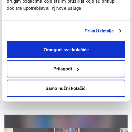
drugim podacima koje ste im pružili ili koje su prikupili
dok ste upotrebljavali njihove usluge.
Prikaži detalje
Omogući sve kolačiće
15.10.2025.
Prilagodi
SPACE2TALK: Epizoda #14: [Intelekt,
intuicija i instinkt]
Samo nužni kolačići
Pogledajte epizodu #14 SPACE2TALK podcasta.