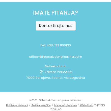
IMATE PITANJA?
Kontaktirajte nas
Tel: +387 33 860130
-
office-bih@salveo-pharma.com
Salveo d.o.o.
Valtera Perića 22
71000 Sarajevo, Bosna i Hercegovina
© 2026
Salveo d.o.o.
Sva prava zadržana.
Politika privatnosti
/
Politika kolačića
/
Izjava o kolačićima
/
Web-dizajn
THE BIG
IDEA LAB