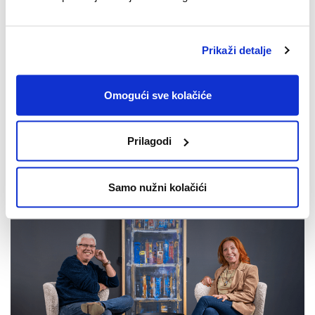
Prikaži detalje
Linola Forte šampon
Za suho i osjetljivo vlasište i vlasište sklono psorijazi.
Omogući sve kolačiće
Prilagodi
NOVOSTI
Samo nužni kolačići