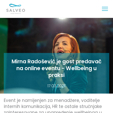
Mirna Radošević je gost predavač
na online eventu - Wellbeing u
praksi
17.03.2021.
Event je namijenjen za menadžere, voditelje
internih komunikacija, HR te ostale stručnjake
zainteresovane za unapređenje wellbeinga u