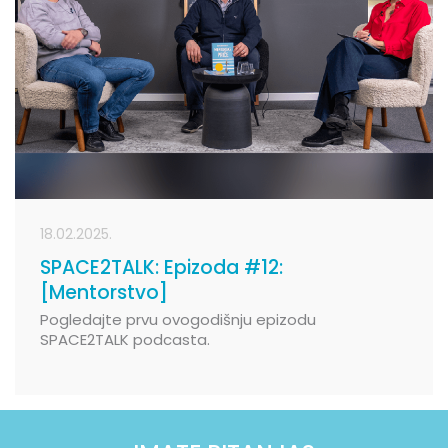
18.02.2025.
SPACE2TALK: Epizoda #12:
[Mentorstvo]
Pogledajte prvu ovogodišnju epizodu
SPACE2TALK podcasta.