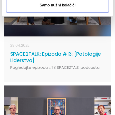
Samo nužni kolačići
28.04.2025.
SPACE2TALK: Epizoda #13: [Patologije
Liderstva]
Pogledajte epizodu #13 SPACE2TALK podcasta.