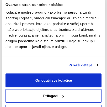
Ova web-stranica koristi kolačiće
Kolačiće upotrebljavamo kako bismo personalizirali
sadržaj i oglase, omogućili značajke društvenih medija i
analizirali promet. Isto tako, podatke o vašoj upotrebi
15.10.2025.
naše web-lokacije dijelimo s partnerima za društvene
medije, oglašavanje i analizu, a oni ih mogu kombinirati s
SPACE2TALK: Epizoda #14: [Intelekt,
drugim podacima koje ste im pružili ili koje su prikupili
intuicija i instinkt]
dok ste upotrebljavali njihove usluge.
Pogledajte epizodu #14 SPACE2TALK podcasta.
Prikaži detalje
Omogući sve kolačiće
Prilagodi