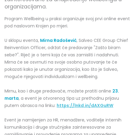
organizacijama.
Program Wellbeing u praksi organizuje svoj prvi online event
pod naslovom Krojen po mjeri.
U sklopu eventa,
Mirna Radošević
, Salveo CEE Group Chief
Reinvention Officer, održat će predavanje "Zašto biram
sebe?". Riječ je o temi koja će vas zamisliti i nadahnuti.
Mirna će se osvrnuti na svoje osobno putovanje te će
pokazati kako je unutar organizacija, kao što je Salveo,
moguće njegovati individualizam i wellbeing.
Mirnu, kao i druge predavače, možete pratiti online
23.
marta
, a event je otvorenog tipa uz prethodnu prijavu
putem obrasca na linku:
https://lnkd.in/dAXGuRW
Event je namijenjen za HR, menadžere, voditelje internih
komunikacija i druge stručnjake zainteresovane za
osmišljavanje i provođenje programa za unapređenje