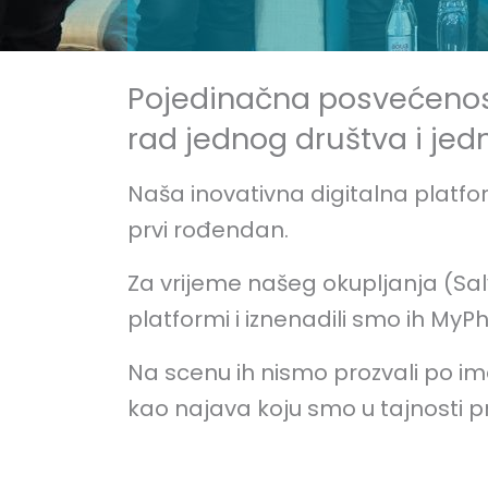
Pojedinačna posvećenost
rad jednog društva i jedne
Naša inovativna digitalna platf
prvi rođendan.
Za vrijeme našeg okupljanja (Salv
platformi i iznenadili smo ih 
Na scenu ih nismo prozvali po i
kao najava koju smo u tajnosti pr