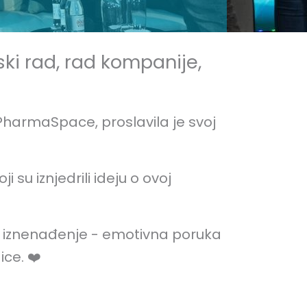
ki rad, rad kompanije,
harmaSpace, proslavila je svoj
su iznjedrili ideju o ovoj
o iznenađenje - emotivna poruka
ce. ❤️️