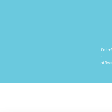
Tel: 
-
offic