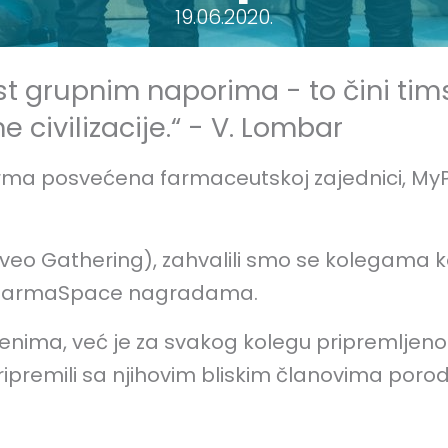
19.06.2020.
 grupnim naporima - to čini tims
 civilizacije.“ - V. Lombar
orma posvećena farmaceutskoj zajednici, MyP
eo Gathering), zahvalili smo se kolegama koji 
MyPharmaSpace nagradama.
menima, već je za svakog kolegu pripremljen
ipremili sa njihovim bliskim članovima porodi