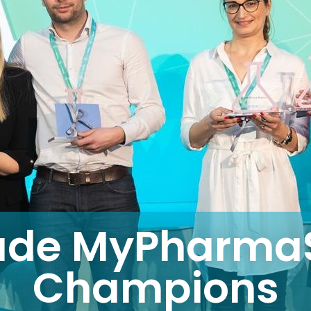
ade MyPharma
Champions