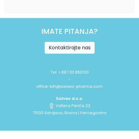
IMATE PITANJA?
Kontaktirajte nas
Tel: +387 33 860130
-
office-bih@salveo-pharma.com
Salveo d.o.o.
Valtera Perića 22
71000 Sarajevo, Bosna i Hercegovina