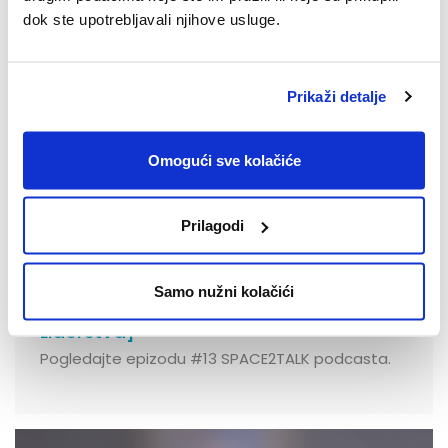
dok ste upotrebljavali njihove usluge.
Prikaži detalje
Omogući sve kolačiće
Prilagodi
28.04.2025.
Samo nužni kolačići
SPACE2TALK: Epizoda #13: [Patologije
Liderstva]
Pogledajte epizodu #13 SPACE2TALK podcasta.