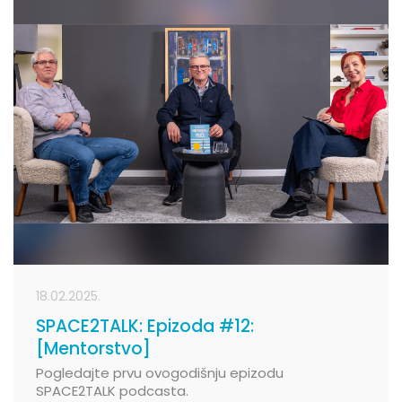
18.02.2025.
SPACE2TALK: Epizoda #12:
[Mentorstvo]
Pogledajte prvu ovogodišnju epizodu
SPACE2TALK podcasta.