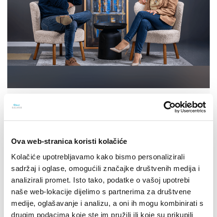
15.10.2025.
SPACE2TALK: Epizoda #14: [Intelekt,
intuicija i instinkt]
Ova web-stranica koristi kolačiće
Pogledajte epizodu #14 SPACE2TALK podcasta.
Kolačiće upotrebljavamo kako bismo personalizirali
sadržaj i oglase, omogućili značajke društvenih medija i
analizirali promet. Isto tako, podatke o vašoj upotrebi
naše web-lokacije dijelimo s partnerima za društvene
medije, oglašavanje i analizu, a oni ih mogu kombinirati s
drugim podacima koje ste im pružili ili koje su prikupili