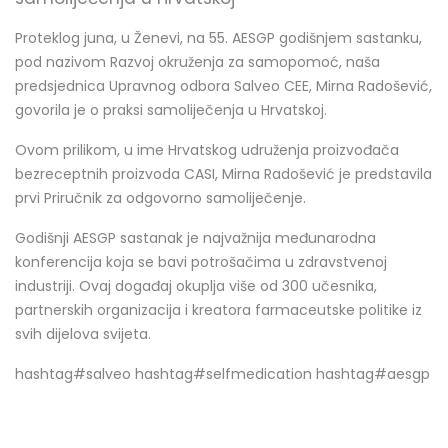
Proteklog juna, u Ženevi, na 55. AESGP godišnjem sastanku,
pod nazivom Razvoj okruženja za samopomoć, naša
predsjednica Upravnog odbora Salveo CEE, Mirna Radošević,
govorila je o praksi samoliječenja u Hrvatskoj.
Ovom prilikom, u ime Hrvatskog udruženja proizvođača
bezreceptnih proizvoda CASI, Mirna Radošević je predstavila
prvi Priručnik za odgovorno samoliječenje.
Godišnji AESGP sastanak je najvažnija međunarodna
konferencija koja se bavi potrošačima u zdravstvenoj
industriji. Ovaj događaj okuplja više od 300 učesnika,
partnerskih organizacija i kreatora farmaceutske politike iz
svih dijelova svijeta.
hashtag#salveo hashtag#selfmedication hashtag#aesgp