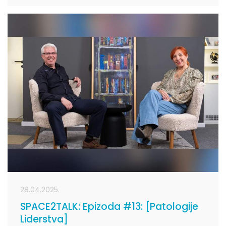
28.04.2025.
SPACE2TALK: Epizoda #13: [Patologije
Liderstva]