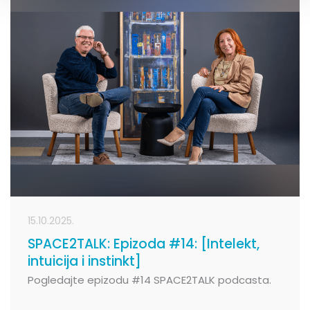
15.10.2025.
SPACE2TALK: Epizoda #14: [Intelekt,
intuicija i instinkt]
Pogledajte epizodu #14 SPACE2TALK podcasta.