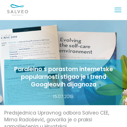
Paralelno s porastom internetske
popularnosti stigao je i trend
Googleovih dijagnoza
15.07.2019.
Predsjednica Upravnog odbora Salveo CEE,
Mirna Radošević, govorila je o praksi
samoliječenja u Hrvatskoj