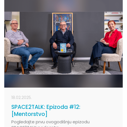
18.02.2025.
SPACE2TALK: Epizoda #12:
[Mentorstvo]
Pogledajte prvu ovogodišnju epizodu