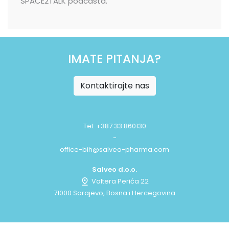
SPACE2TALK podcasta.
IMATE PITANJA?
Kontaktirajte nas
Tel: +387 33 860130
-
office-bih@salveo-pharma.com
Salveo d.o.o.
Valtera Perića 22
71000 Sarajevo, Bosna i Hercegovina