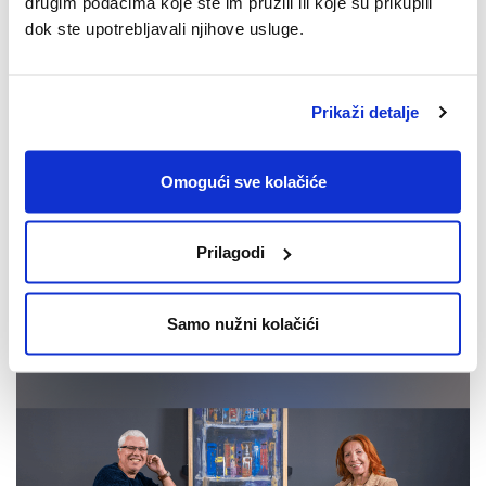
drugim podacima koje ste im pružili ili koje su prikupili
dok ste upotrebljavali njihove usluge.
Prikaži detalje
Plantur 39 Fito-Kofeinski tonik
Omogući sve kolačiće
Aktivira korijen dlake kako bi se smanjio gubitak kose kod žena
nakon 40-te godine.
Prilagodi
NOVOSTI
Samo nužni kolačići