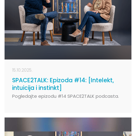
15.10.2025.
SPACE2TALK: Epizoda #14: [Intelekt,
intuicija i instinkt]
Pogledajte epizodu #14 SPACE2TALK podcasta.