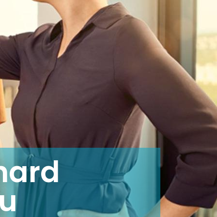
lhard
mu