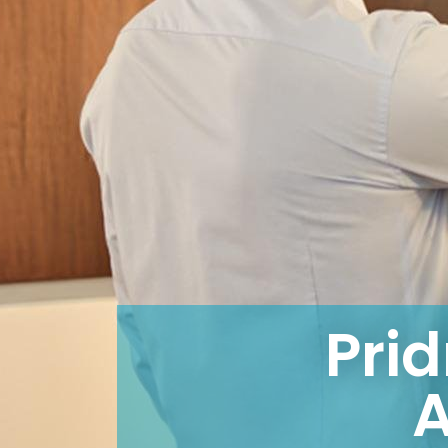
Prid
A