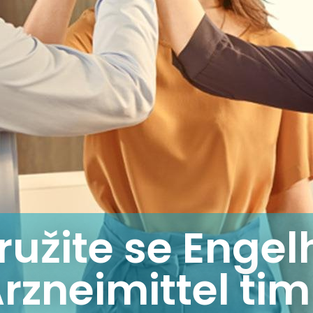
ružite se Enge
rzneimittel ti