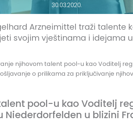
30.03.2020.
lhard Arzneimittel traži talente ko
eti svojim vještinama i idejama u
ivanje njihovom talent pool-u kao Voditelj r
ošljavanje o prilikama za priključivanje njih
talent pool-u kao Voditelj re
 Niederdorfelden u blizini F