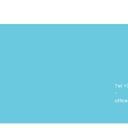
Tel: 
-
offic