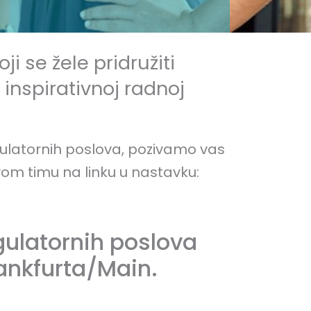
ji se žele pridružiti
 inspirativnoj radnoj
egulatornih poslova, pozivamo vas
ovom timu na linku u nastavku:
gulatornih poslova
rankfurta/Main.