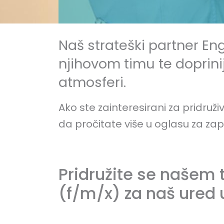
Naš strateški partner Enge
njihovom timu te doprinij
atmosferi.
Ako ste zainteresirani za pridruž
da pročitate više u oglasu za zap
Pridružite se našem 
(f/m/x) za naš ured u