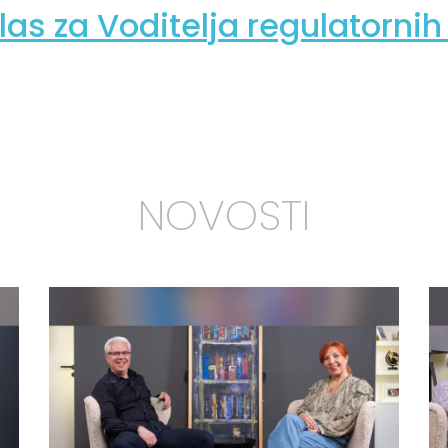
las za Voditelja regulatorni
NOVOSTI