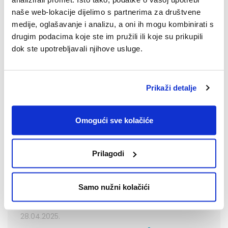
Pogledajte epizodu #14 SPACE2TALK podcasta.
naše web-lokacije dijelimo s partnerima za društvene
medije, oglašavanje i analizu, a oni ih mogu kombinirati s
drugim podacima koje ste im pružili ili koje su prikupili
dok ste upotrebljavali njihove usluge.
Prikaži detalje
Omogući sve kolačiće
Prilagodi
Samo nužni kolačići
28.04.2025.