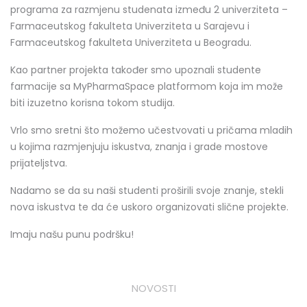
programa za razmjenu studenata između 2 univerziteta –
Farmaceutskog fakulteta Univerziteta u Sarajevu i
Farmaceutskog fakulteta Univerziteta u Beogradu.
Kao partner projekta također smo upoznali studente
farmacije sa MyPharmaSpace platformom koja im može
biti izuzetno korisna tokom studija.
Vrlo smo sretni što možemo učestvovati u pričama mladih
u kojima razmjenjuju iskustva, znanja i grade mostove
prijateljstva.
Nadamo se da su naši studenti proširili svoje znanje, stekli
nova iskustva te da će uskoro organizovati slične projekte.
Imaju našu punu podršku!
NOVOSTI