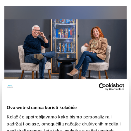
Ova web-stranica koristi kolačiće
15.10.2025.
SPACE2TALK: Epizoda #14: [Intelekt,
Kolačiće upotrebljavamo kako bismo personalizirali
intuicija i instinkt]
sadržaj i oglase, omogućili značajke društvenih medija i
analizirali promet. Isto tako, podatke o vašoj upotrebi