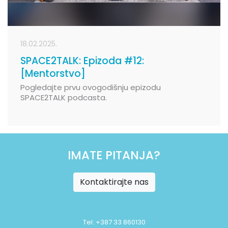
18.02.2025.
SPACE2TALK: Epizoda #12:
[Mentorstvo]
Pogledajte prvu ovogodišnju epizodu
SPACE2TALK podcasta.
IMATE PITANJA?
Kontaktirajte nas
Tel: +387 33 860130