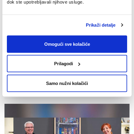
dok ste upotrebljavali njihove usluge.
Prikaži detalje
Omogući sve kolačiće
15.10.2025.
Prilagodi
SPACE2TALK: Epizoda #14: [Intelekt,
intuicija i instinkt]
Pogledajte epizodu #14 SPACE2TALK podcasta.
Samo nužni kolačići