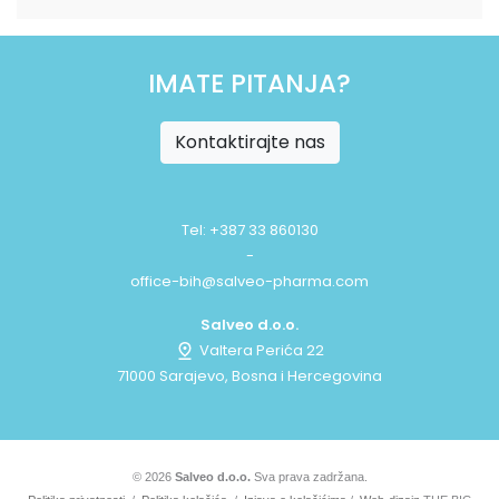
IMATE PITANJA?
Kontaktirajte nas
Tel: +387 33 860130
-
office-bih@salveo-pharma.com
Salveo d.o.o.
Valtera Perića 22
71000 Sarajevo, Bosna i Hercegovina
© 2026
Salveo d.o.o.
Sva prava zadržana.