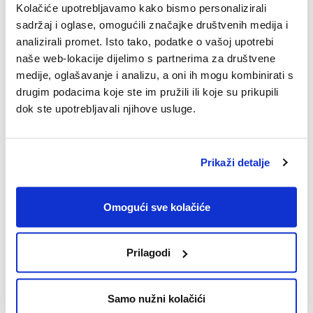
Kolačiće upotrebljavamo kako bismo personalizirali
sadržaj i oglase, omogućili značajke društvenih medija i
15.10.2025.
analizirali promet. Isto tako, podatke o vašoj upotrebi
SPACE2TALK: Epizoda #14: [Intelekt,
naše web-lokacije dijelimo s partnerima za društvene
intuicija i instinkt]
medije, oglašavanje i analizu, a oni ih mogu kombinirati s
Pogledajte epizodu #14 SPACE2TALK podcasta.
drugim podacima koje ste im pružili ili koje su prikupili
dok ste upotrebljavali njihove usluge.
Prikaži detalje
Omogući sve kolačiće
Prilagodi
Samo nužni kolačići