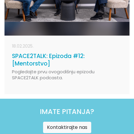
18.02.2025.
SPACE2TALK: Epizoda #12:
[Mentorstvo]
Pogledajte prvu ovogodišnju epizodu
SPACE2TALK podcasta.
IMATE PITANJA?
Kontaktirajte nas