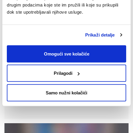
drugim podacima koje ste im pružili ili koje su prikupili
dok ste upotrebljavali njihove usluge.
Prikaži detalje
Omogući sve kolačiće
Prilagodi
15.10.2025.
SPACE2TALK: Epizoda #14: [Intelekt,
Samo nužni kolačići
intuicija i instinkt]
Pogledajte epizodu #14 SPACE2TALK podcasta.