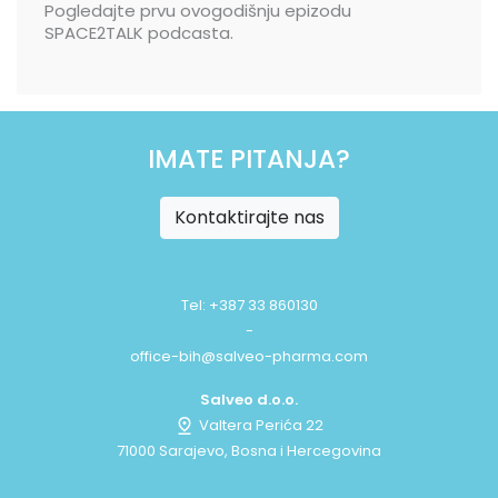
Pogledajte prvu ovogodišnju epizodu
SPACE2TALK podcasta.
IMATE PITANJA?
Kontaktirajte nas
Tel: +387 33 860130
-
office-bih@salveo-pharma.com
Salveo d.o.o.
Valtera Perića 22
71000 Sarajevo, Bosna i Hercegovina