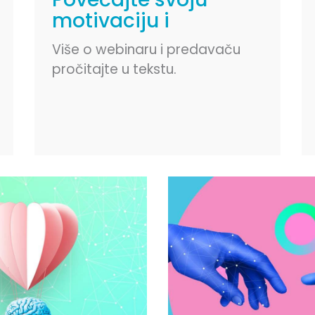
motivaciju i
angažovanost –
Više o webinaru i predavaču
povećajte svoju
pročitajte u tekstu.
otpornost