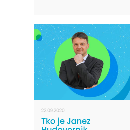
Arijanom Meštrović,
mag.pharm, FFIP Pharma Expert
, koja nam je otkrila kako ona
bira prioritete , te kako je
procijenila da je vrijeme za
zaokret u karijeri. Osvrnula se i
na spomenuti webinar za
zdravstvene profesionalce koji
će se temeljiti na primjerima iz
prakse, učenju te savjetima
kako naći vremena za ono što
nam je važno.
22.09.2020.
Tko je Janez
Hudovernik,