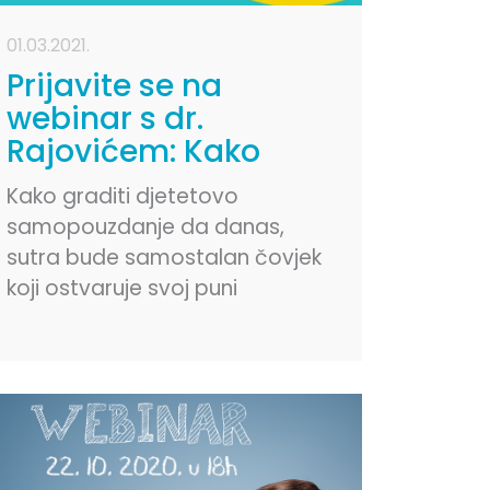
01.03.2021.
Prijavite se na
webinar s dr.
Rajovićem: Kako
izgraditi
Kako graditi djetetovo
samopouzdanje i
samopouzdanje da danas,
pripremiti dijete za
sutra bude samostalan čovjek
budućnost
koji ostvaruje svoj puni
potencijal – o ovoj temi
govorimo 11. marta od 18 sati.