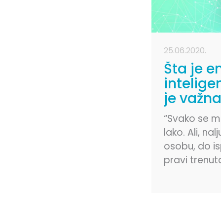
25.06.2020.
Šta je 
intelige
je važna
budućn
“Svako se mož
lako. Ali, nal
osobu, do i
pravi trenut
razloga i na
nije lako.” – 