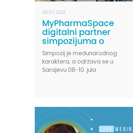
09.07.2021.
MyPharmaSpace
digitalni partner
simpozijuma o
budućnosti
Simpozij je međunarodnog
farmacije u BiH
karaktera, a održava se u
Sarajevu 08-10. jula