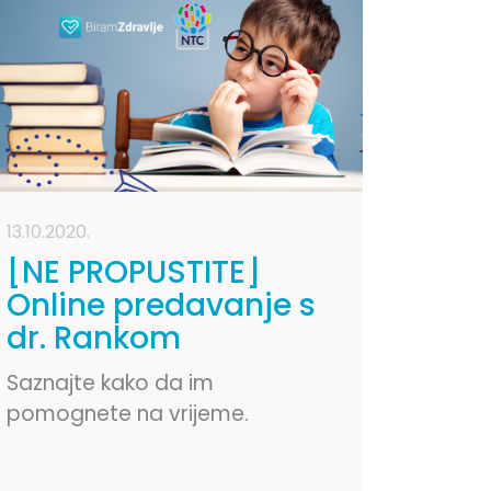
13.10.2020.
[NE PROPUSTITE]
Online predavanje s
dr. Rankom
Rajovićem - Zašto
Saznajte kako da im
djeca teško uče?
pomognete na vrijeme.