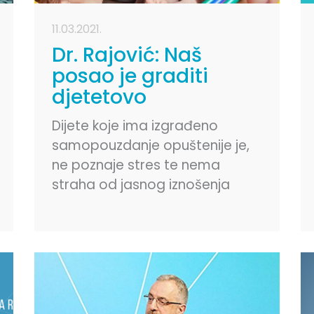
11.03.2021.
Dr. Rajović: Naš
posao je graditi
djetetovo
samopouzdanje
Dijete koje ima izgrađeno
samopouzdanje opuštenije je,
ne poznaje stres te nema
straha od jasnog iznošenja
svog mišljenja, smatra Rajović