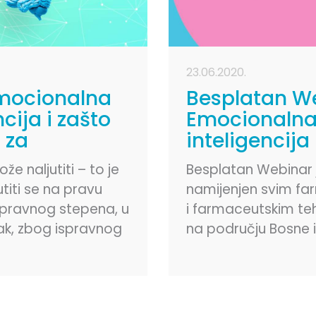
23.06.2020.
emocionalna
Besplatan We
ncija i zašto
Emocionaln
 za
inteligencija
ost?
Ključna
e naljutiti – to je
Besplatan Webinar 
kompetencij
jutiti se na pravu
namijenjen svim f
budućnosti?!
spravnog stepena, u
i farmaceutskim te
ak, zbog ispravnog
na području Bosne i
 ispravan način – to
Hercegovine, Hrvatsk
Aristotel
Crne Gore.