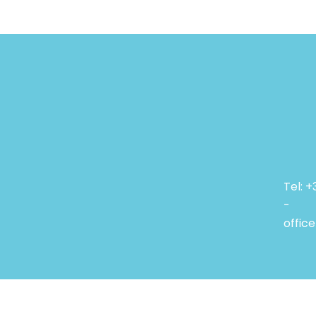
Tel: 
-
offic