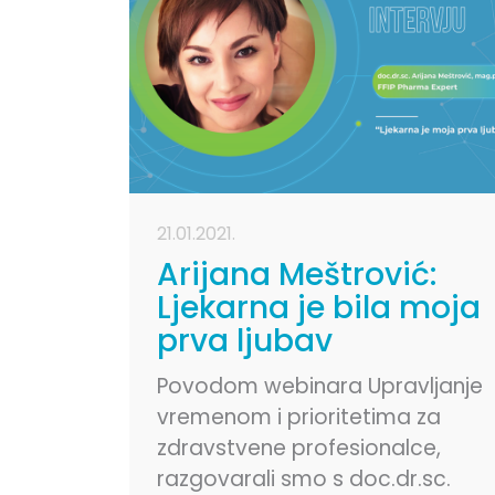
21.01.2021.
Arijana Meštrović:
Ljekarna je bila moja
prva ljubav
Povodom webinara Upravljanje
vremenom i prioritetima za
zdravstvene profesionalce,
razgovarali smo s doc.dr.sc.