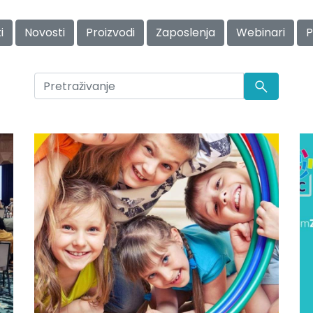
i
Novosti
Proizvodi
Zaposlenja
Webinari
P