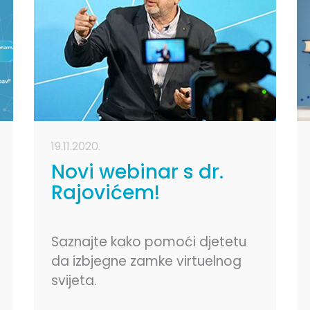
19.11.2020.
Novi webinar s dr.
Rajovićem!
Saznajte kako pomoći djetetu
da izbjegne zamke virtuelnog
svijeta.